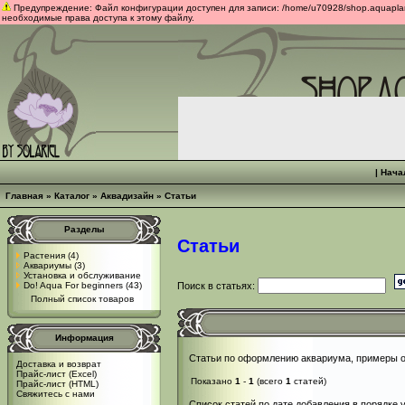
Предупреждение: Файл конфигурации доступен для записи: /home/u70928/shop.aquaplants
необходимые права доступа к этому файлу.
|
Нача
Главная
»
Каталог
»
Аквадизайн
»
Статьи
Разделы
Статьи
Растения
(4)
Аквариумы
(3)
Установка и обслуживание
Do! Aqua For beginners
(43)
Поиск в статьях:
Полный список товаров
Информация
Статьи по оформлению аквариума, примеры
Доставка и возврат
Прайс-лист (Excel)
Показано
1
-
1
(всего
1
статей)
Прайс-лист (HTML)
Свяжитесь с нами
Список статей по дате добавления в порядке 