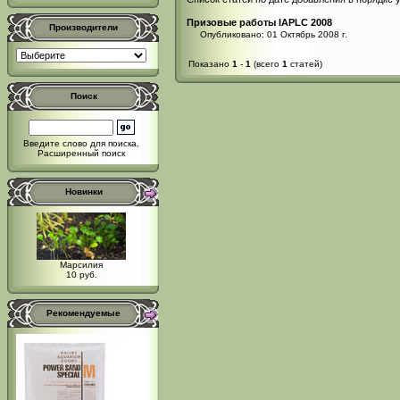
Призовые работы IAPLC 2008
Производители
Опубликовано: 01 Октябрь 2008 г.
Показано
1
-
1
(всего
1
статей)
Поиск
Введите слово для поиска.
Расширенный поиск
Новинки
Марсилия
10 руб.
Рекомендуемые