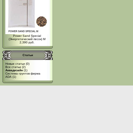
Power Sand Special
(Энергетический песок) M
2,390 руб.
Статьи
Новые статьи
(0)
Все статьи
(2)
Аквадизайн
(1)
Система грунтов фирма
ADA
(1)