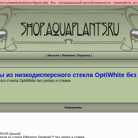
.ru/www/includes/configure.php. Это - потенциальный риск безопасности - пожалуйста, ус
|
Начало
|
Новинки
|
Корзина
|
из низкодисперсного стекла OptiWhite без 
го стекла OptiWhite без ребер и стяжек
Аквариумы
е
45х45 (дxшxв)
иум из стекла Pilkington Optiwhite™ без ребер и стяжек.