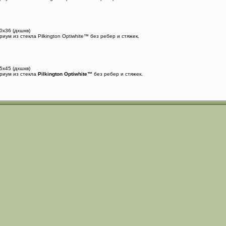
0x36 (дxшxв)
иум из стекла Pilkington Optiwhite™ без ребер и стяжек.
5x45 (дxшxв)
риум из стекла
Pilkington Optiwhite™
без ребер и стяжек.