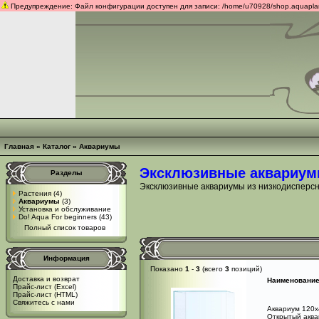
Предупреждение: Файл конфигурации доступен для записи: /home/u70928/shop.aquaplants
Главная
»
Каталог
»
Аквариумы
Эксклюзивные аквариумы 
Разделы
Эксклюзивные аквариумы из низкодисперсно
Растения
(4)
Аквариумы
(3)
Установка и обслуживание
Do! Aqua For beginners
(43)
Полный список товаров
Информация
Показано
1
-
3
(всего
3
позиций)
Доставка и возврат
Наименовани
Прайс-лист (Excel)
Прайс-лист (HTML)
Свяжитесь с нами
Аквариум 120х
Открытый аквар