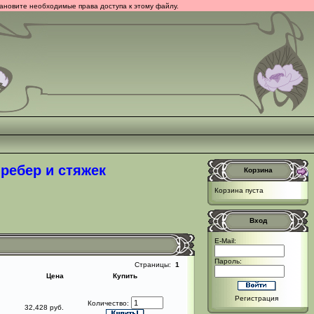
тановите необходимые права доступа к этому файлу.
ребер и стяжек
Корзина
Корзина пуста
Вход
E-Mail:
Пароль:
Страницы:
1
Цена
Купить
Регистрация
Количество:
32,428 руб.