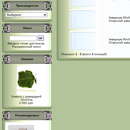
Производители
Аквариум 60x3
Открытый аквар
Поиск
Аквариум 90x4
Открытый аква
Введите слово для поиска.
Расширенный поиск
Показано
1
-
3
(всего
3
позиций)
Новинки
Камень с риккардией
20x15см
2,500 руб.
Рекомендуемые