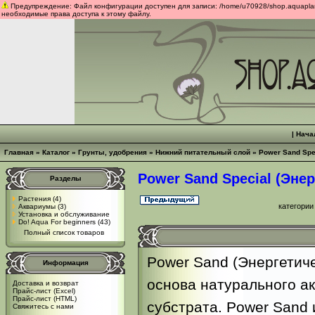
Предупреждение: Файл конфигурации доступен для записи: /home/u70928/shop.aquaplants
необходимые права доступа к этому файлу.
|
Нача
Главная
»
Каталог
»
Грунты, удобрения
»
Нижний питательный слой
»
Power Sand Spe
Power Sand Special (Энер
Разделы
Растения
(4)
категории
Аквариумы
(3)
Установка и обслуживание
Do! Aqua For beginners
(43)
Полный список товаров
Power Sand (Энергетиче
Информация
основа натурального а
Доставка и возврат
Прайс-лист (Excel)
Прайс-лист (HTML)
субстрата. Power Sand 
Свяжитесь с нами