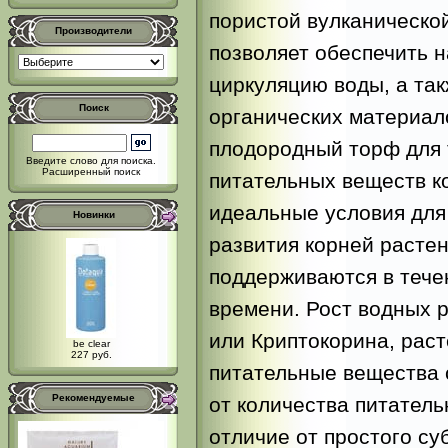
пористой вулканической
Производители
позволяет обеспечить
циркуляцию воды, а так
Поиск
органических материал
плодородный торф для 
Введите слово для поиска.
Расширенный поиск
питательных веществ к
идеальные условия для
Новинки
развития корней расте
поддерживаются в тече
времени. Рост водных р
или Криптокорина, рас
be clear
227 руб.
питательные вещества 
Рекомендуемые
от количества питатель
отличие от простого су