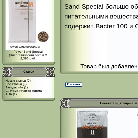
Sand Special больше о
питательными веществам
содержит Bacter 100 и C
Power Sand Special
(Энергетический песок) M
2,390 руб.
Товар был добавлен 
Статьи
Новые статьи
(0)
Все статьи
(2)
Аквадизайн
(1)
Система грунтов фирма
ADA
(1)
Посетители, которые з