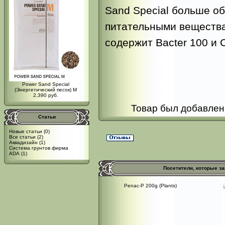
Sand Special больше о
питательными веществам
содержит Bacter 100 и C
Power Sand Special
(Энергетический песок) M
2,390 руб.
Товар был добавлен 
Статьи
Новые статьи
(0)
Все статьи
(2)
Аквадизайн
(1)
Система грунтов фирма
ADA
(1)
Посетители, которые з
Penac-P 200g (Plants)