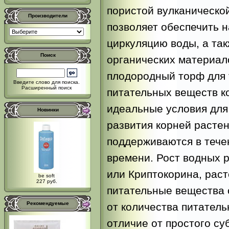
пористой вулканической
Производители
позволяет обеспечить
циркуляцию воды, а так
Поиск
органических материал
плодородный торф для 
Введите слово для поиска.
Расширенный поиск
питательных веществ к
идеальные условия для
Новинки
развития корней расте
поддерживаются в тече
времени. Рост водных р
или Криптокорина, рас
be soft
227 руб.
питательные вещества 
Рекомендуемые
от количества питатель
отличие от простого су