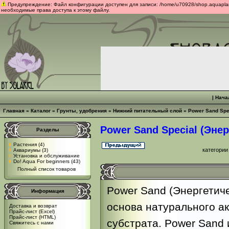
Предупреждение: Файл конфигурации доступен для записи: /home/u70928/shop.aquaplants
необходимые права доступа к этому файлу.
|
Нача
Главная
»
Каталог
»
Грунты, удобрения
»
Нижний питательный слой
»
Power Sand Spe
Power Sand Special (Эне
Разделы
Растения
(4)
категории
Аквариумы
(3)
Установка и обслуживание
Do! Aqua For beginners
(43)
Полный список товаров
Power Sand (Энергетиче
Информация
основа натурального а
Доставка и возврат
Прайс-лист (Excel)
Прайс-лист (HTML)
субстрата. Power Sand 
Свяжитесь с нами