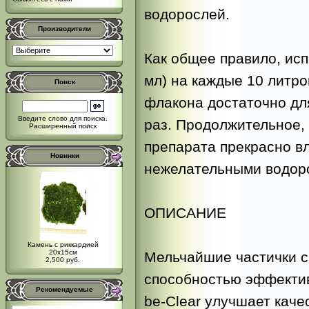
водорослей.
Производители
Как общее правило, исп
мл) на каждые 10 литр
Поиск
флакона достаточно для
Введите слово для поиска.
раз. Продолжительное,
Расширенный поиск
препарата прекрасно в
Новинки
нежелательными водор
ОПИСАНИЕ
Камень с риккардией
20x15см
Мельчайшие частички 
2,500 руб.
способностью эффекти
Рекомендуемые
be-Clear улучшает кач