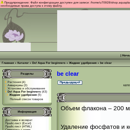
Предупреждение: Файл конфигурации доступен для записи: /home/u70928/shop.aquaplants
необходимые права доступа к этому файлу.
|
Нача
Главная
»
Каталог
»
Do! Aqua For beginners
»
Жидкие удобрения
»
be clear
be clear
Разделы
Растения
(4)
кате
Аквариумы
(3)
Установка и обслуживание
Do! Aqua For beginners
(43)
Жидкие удобрения
(5)
Полный список товаров
Объем флакона – 200 м
Информация
Доставка и возврат
Прайс-лист (Excel)
Удаление фосфатов и к
Прайс-лист (HTML)
Свяжитесь с нами