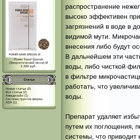
распространение нежел
высоко эффективен пр
загрязнений в воде в д
видимой мути. Микроча
внесения либо будут ос
В дальнейшем эти част
Power Sand Special
(Энергетический песок) M
воды, либо чисткой фи
2,390 руб.
в фильтре микрочастиц
Статьи
работать, что увеличив
Новые статьи
(0)
Все статьи
(2)
воды.
Аквадизайн
(1)
Система грунтов фирма
ADA
(1)
Препарат удаляет избы
путем их поглощения, 
системы, что приводит 