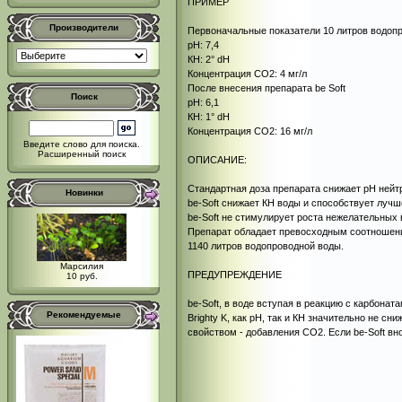
ПРИМЕР
Производители
Первоначальные показатели 10 литров водоп
рН: 7,4
КН: 2° dH
Концентрация СО2: 4 мг/л
После внесения препарата be Soft
Поиск
рН: 6,1
КН: 1° dH
Концентрация СО2: 16 мг/л
Введите слово для поиска.
Расширенный поиск
ОПИСАНИЕ:
Стандартная доза препарата снижает рН нейтр
Новинки
be-Soft снижает КН воды и способствует луч
be-Soft не стимулирует роста нежелательных 
Препарат обладает превосходным соотношение
1140 литров водопроводной воды.
Марсилия
ПРЕДУПРЕЖДЕНИЕ
10 руб.
be-Soft, в воде вступая в реакцию с карбона
Рекомендуемые
Brighty K, как рН, так и КН значительно не с
свойством - добавления СО2. Если be-Soft в