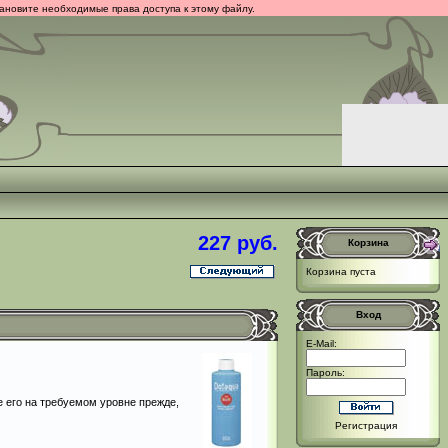
тановите необходимые права доступа к этому файлу.
227 руб.
Корзина
Корзина пуста
Вход
E-Mail:
Пароль:
е его на требуемом уровне прежде,
Регистрация