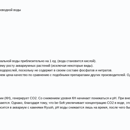
роводной воды
альной воды приблизительно на 1 ед. (вода становится кислой).
шему росту аквариумных растений (исключая некоторые виды).
водорослей, поскольку не содержит в своем составе фосфатов и нитратов.
м цена-качество по сравнению с подобными препаратами других производителей. Од
тами (КН), генерирует СО2. Со снижением уровня КН начинает понижаться и рН. При вне
нижаются. Однако, благодаря тому, что be-Soft увеличивает концентрацию СО2 в воде,
носится в аквариум с камнями Ryuoh, рН воды снижается лишь на время, после чего б