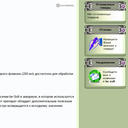
Отложенные
товары
Нет отложенных
товаров.
Отзывы
Напишите
Ваше
мнение о
товаре!
Уведомления
Сообщите
ного флакона (200 мл) достаточно для обработки
мне о
новинках
и
be soft
сении be-Soft в аквариум, в котором используется
 этот препарат обладает дополнительным полезным
ыстро возвращается к исходному значению.