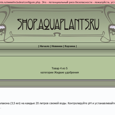
.ru/www/includes/configure.php. Это - потенциальный риск безопасности - пожалуйста, ус
|
Начало
|
Новинки
|
Корзина
|
Товар 4 из 5
категории Жидкие удобрения
лакона (3,5 мл) на каждые 20 литров свежей воды. Контролируйте рН и устанавливайт
.