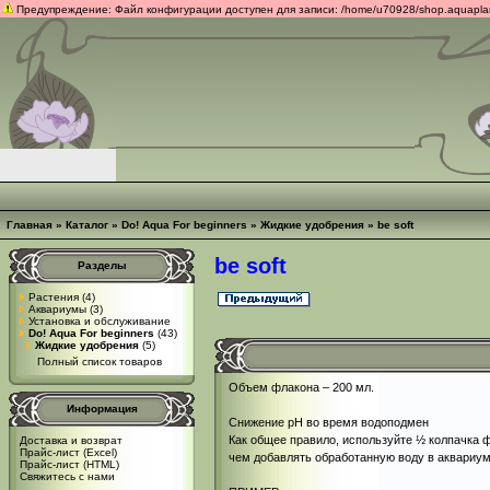
Предупреждение: Файл конфигурации доступен для записи: /home/u70928/shop.aquaplants
Главная
»
Каталог
»
Do! Aqua For beginners
»
Жидкие удобрения
»
be soft
be soft
Разделы
Растения
(4)
Аквариумы
(3)
Установка и обслуживание
Do! Aqua For beginners
(43)
Жидкие удобрения
(5)
Полный список товаров
Объем флакона – 200 мл.
Информация
Снижение рН во время водоподмен
Как общее правило, используйте ½ колпачка ф
Доставка и возврат
Прайс-лист (Excel)
чем добавлять обработанную воду в аквариум
Прайс-лист (HTML)
Свяжитесь с нами