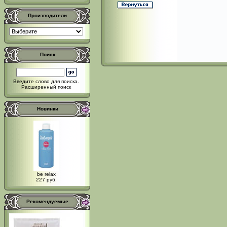
Производители
Поиск
Введите слово для поиска.
Расширенный поиск
Новинки
be relax
227 руб.
Рекомендуемые