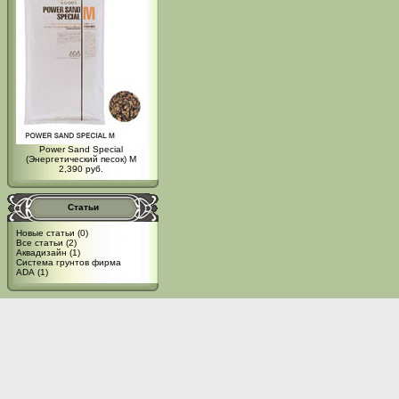
Power Sand Special
(Энергетический песок) M
2,390 руб.
Статьи
Новые статьи
(0)
Все статьи
(2)
Аквадизайн
(1)
Система грунтов фирма
ADA
(1)