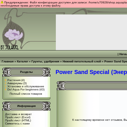
Предупреждение: Файл конфигурации доступен для записи: /home/u70928/shop.aquaplants
необходимые права доступа к этому файлу.
|
Нача
Главная
»
Каталог
»
Грунты, удобрения
»
Нижний питательный слой
»
Power Sand Spe
Power Sand Special (Эне
Разделы
Растения
(4)
Аквариумы
(3)
Установка и обслуживание
Do! Aqua For beginners
(43)
Полный список товаров
Информация
Доставка и возврат
Прайс-лист (Excel)
К настоящему времени нет отзывов, В
Прайс-лист (HTML)
Свяжитесь с нами