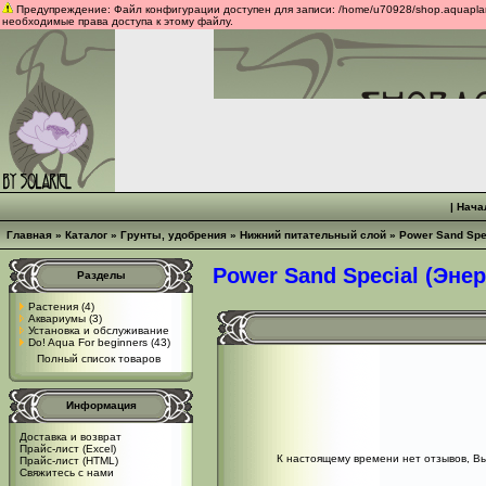
Предупреждение: Файл конфигурации доступен для записи: /home/u70928/shop.aquaplants
необходимые права доступа к этому файлу.
|
Нача
Главная
»
Каталог
»
Грунты, удобрения
»
Нижний питательный слой
»
Power Sand Spe
Power Sand Special (Эне
Разделы
Растения
(4)
Аквариумы
(3)
Установка и обслуживание
Do! Aqua For beginners
(43)
Полный список товаров
Информация
Доставка и возврат
Прайс-лист (Excel)
К настоящему времени нет отзывов, В
Прайс-лист (HTML)
Свяжитесь с нами