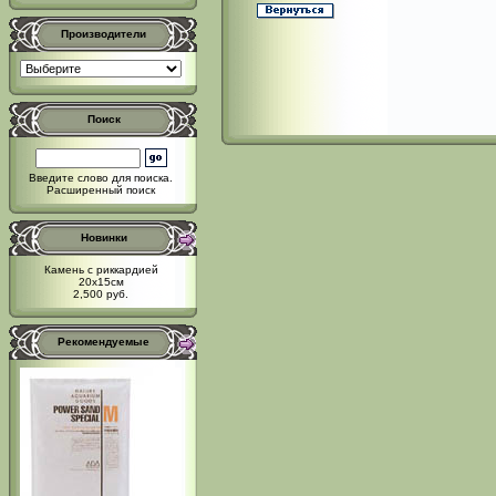
Производители
Поиск
Введите слово для поиска.
Расширенный поиск
Новинки
Камень с риккардией
20x15см
2,500 руб.
Рекомендуемые