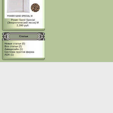
Power Sand Special
(Энергетический песок) M
2,390 руб.
Статьи
Новые статьи
(0)
Все статьи
(2)
Аквадизайн
(1)
Система грунтов фирма
ADA
(1)