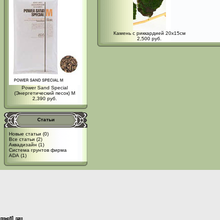
Камень с риккардией 20x15см
2,500 руб.
Power Sand Special
(Энергетический песок) M
2,390 руб.
Статьи
Новые статьи
(0)
Все статьи
(2)
Аквадизайн
(1)
Система грунтов фирма
ADA
(1)