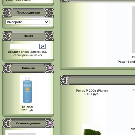
Производители
Поиск
Введите слово для поиска.
Расширенный поиск
Power Sand 
Новинки
Penac-P 200g (Plants)
P
1,181 руб.
be clear
227 руб.
Рекомендуемые
Vi