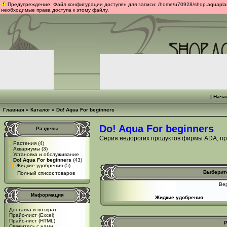
Предупреждение: Файл конфигурации доступен для записи: /home/u70928/shop.aquaplants
необходимые права доступа к этому файлу.
|
Нача
Главная
»
Каталог
»
Do! Aqua For beginners
Do! Aqua For beginners
Разделы
Серия недорогих продуктов фирмы ADA, п
Растения
(4)
Аквариумы
(3)
Установка и обслуживание
Do! Aqua For beginners
(43)
Жидкие удобрения
(5)
Выберите
Полный список товаров
Вер
Информация
Жидкие удобрения
Доставка и возврат
Прайс-лист (Excel)
Прайс-лист (HTML)
Р
Свяжитесь с нами