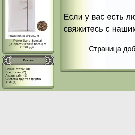
Если у вас есть л
свяжитесь с наши
Power Sand Special
(Энергетический песок) M
Страница доб
2,390 руб.
Статьи
Новые статьи
(0)
Все статьи
(2)
Аквадизайн
(1)
Система грунтов фирма
ADA
(1)