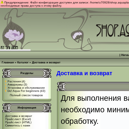
Предупреждение: Файл конфигурации доступен для записи: /home/u70928/shop.aquaplants
необходимые права доступа к этому файлу.
|
Нача
Главная
»
Каталог
» Доставка и возврат
Доставка и возврат
Разделы
Растения
(4)
Аквариумы
(3)
Установка и обслуживание
Do! Aqua For beginners
(43)
Полный список товаров
Для выполнения в
необходимо миним
Информация
Доставка и возврат
обработку.
Прайс-лист (Excel)
Прайс-лист (HTML)
Свяжитесь с нами