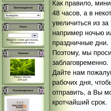
Как правило, мин
Производители
48 часов, а в нек
увеличиться из за 
Поиск
например ночью и
Введите слово для поиска.
праздничные дни.
Расширенный поиск
Поэтому, мы проси
Новинки
заблаговременно.
Дайте нам пожалу
Elatine triandra
200 руб.
рабочих дня, чтоб
отправить, а Вы м
Рекомендуемые
кротчайший срок.