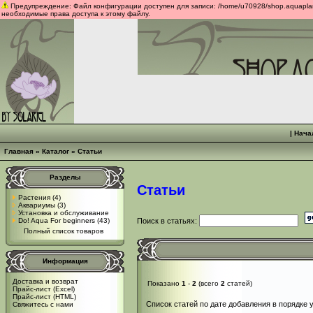
Предупреждение: Файл конфигурации доступен для записи: /home/u70928/shop.aquaplants
необходимые права доступа к этому файлу.
|
Нача
Главная
»
Каталог
»
Статьи
Разделы
Статьи
Растения
(4)
Аквариумы
(3)
Установка и обслуживание
Do! Aqua For beginners
(43)
Поиск в статьях:
Полный список товаров
Информация
Доставка и возврат
Показано
1
-
2
(всего
2
статей)
Прайс-лист (Excel)
Прайс-лист (HTML)
Список статей по дате добавления в порядке 
Свяжитесь с нами