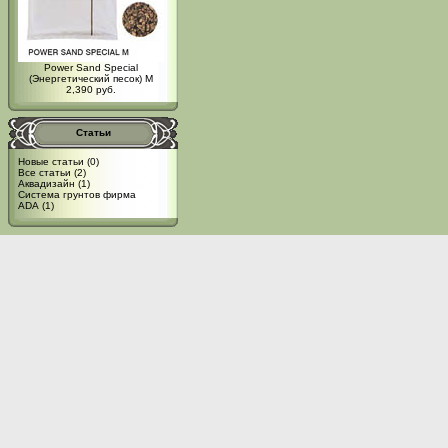
Power Sand Special
(Энергетический песок) M
2,390 руб.
Статьи
Новые статьи
(0)
Все статьи
(2)
Аквадизайн
(1)
Система грунтов фирма
ADA
(1)