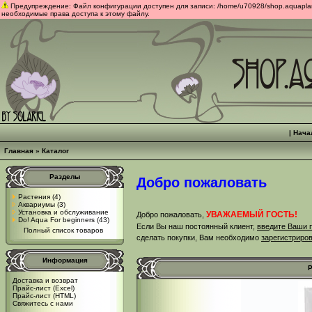
Предупреждение: Файл конфигурации доступен для записи: /home/u70928/shop.aquaplants
необходимые права доступа к этому файлу.
|
Нача
Главная
»
Каталог
Разделы
Добро пожаловать
Растения
(4)
Аквариумы
(3)
Установка и обслуживание
УВАЖАЕМЫЙ ГОСТЬ!
Добро пожаловать,
Do! Aqua For beginners
(43)
Если Вы наш постоянный клиент,
введите Ваши 
Полный список товаров
сделать покупки, Вам необходимо
зарегистриро
Информация
Р
Доставка и возврат
Прайс-лист (Excel)
Прайс-лист (HTML)
Свяжитесь с нами