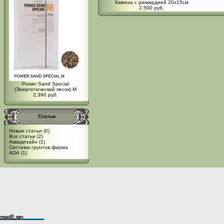
Камень с риккардией 20x15см
2,500 руб.
Power Sand Special
(Энергетический песок) M
2,390 руб.
Статьи
Новые статьи
(0)
Все статьи
(2)
Аквадизайн
(1)
Система грунтов фирма
ADA
(1)