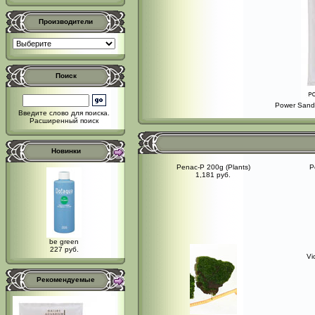
Производители
Поиск
Power Sand 
Введите слово для поиска.
Расширенный поиск
Новинки
Penac-P 200g (Plants)
P
1,181 руб.
be green
227 руб.
Vi
Рекомендуемые